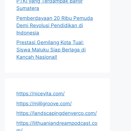
PTKI yang Terdampak Banjir
Sumatera
Pemberdayaan 20 Ribu Pemuda
Demi Revolusi Pendidikan di
Indonesia
Prestasi Gemilang Kota Tual:
Siswa Maluku Siap Berlaga di
Kancah Nasional!
https://nicevita.com/
https://milligroove.com/
https://landscapingdenverco.com/
https://lithuaniandreampodcast.co
m/