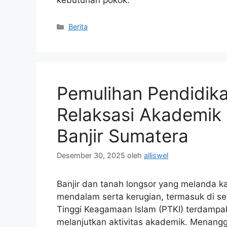
kebutuhan pokok.
Kategori
Berita
Pemulihan Pendidika
Relaksasi Akademik
Banjir Sumatera
Desember 30, 2025
oleh
alliswel
Banjir dan tanah longsor yang melanda
mendalam serta kerugian, termasuk di s
Tinggi Keagamaan Islam (PTKI) terdampa
melanjutkan aktivitas akademik. Menangg