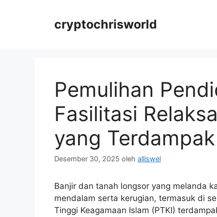
Langsung
ke
cryptochrisworld
isi
Pemulihan Pendi
Fasilitasi Relaks
yang Terdampak 
Desember 30, 2025
oleh
alliswel
Banjir dan tanah longsor yang melanda
mendalam serta kerugian, termasuk di s
Tinggi Keagamaan Islam (PTKI) terdampa