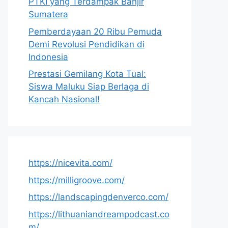
PTKI yang Terdampak Banjir
Sumatera
Pemberdayaan 20 Ribu Pemuda
Demi Revolusi Pendidikan di
Indonesia
Prestasi Gemilang Kota Tual:
Siswa Maluku Siap Berlaga di
Kancah Nasional!
https://nicevita.com/
https://milligroove.com/
https://landscapingdenverco.com/
https://lithuaniandreampodcast.co
m/