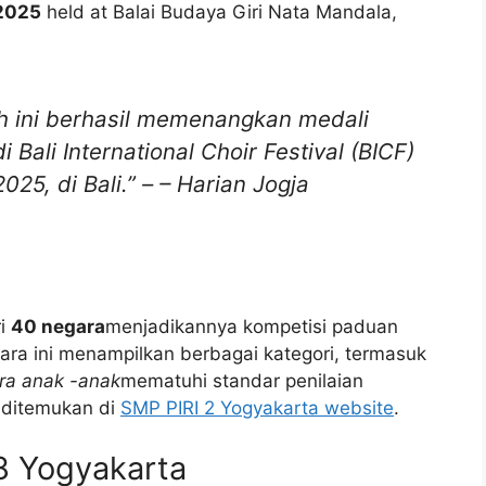
 2025
held at Balai Budaya Giri Nata Mandala,
h ini berhasil memenangkan medali
Bali International Choir Festival (BICF)
25, di Bali.” – –
Harian Jogja
i
40 negara
menjadikannya kompetisi paduan
cara ini menampilkan berbagai kategori, termasuk
ra anak -anak
mematuhi standar penilaian
t ditemukan di
SMP PIRI 2 Yogyakarta website
.
8 Yogyakarta