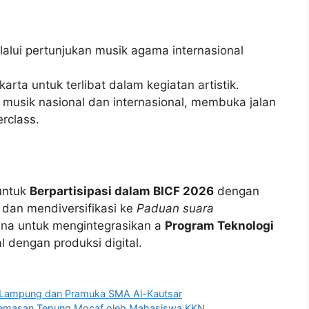
alui pertunjukan musik agama internasional
arta untuk terlibat dalam kegiatan artistik.
usik nasional dan internasional, membuka jalan
rclass.
untuk
Berpartisipasi dalam BICF 2026
dengan
dan mendiversifikasi ke
Paduan suara
ana untuk mengintegrasikan a
Program Teknologi
 dengan produksi digital.
K Lampung dan Pramuka SMA Al-Kautsar
i Kemasan Tepung Mocaf oleh Mahasiswa KKN