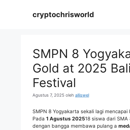
Langsung
ke
cryptochrisworld
isi
SMPN 8 Yogyakar
Gold at 2025 Bali
Festival
Agustus 7, 2025
oleh
alliswel
SMPN 8 Yogyakarta sekali lagi mencapai k
Pada
1 Agustus 2025
18 siswa dari SMA 
dengan bangga membawa pulang a
meda