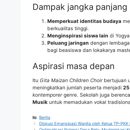
Dampak jangka panjang
Memperkuat identitas budaya
mel
berkualitas tinggi.
Menginspirasi siswa lain
di Yogyak
Peluang jaringan
dengan lembaga m
bagi beasiswa dan lokakarya maste
Aspirasi masa depan
Itu
Gita Maizan Children Choir
bertujuan 
meningkatkan jumlah peserta menjadi
25
kontemporer
genre. Sekolah juga berenc
Musik
untuk memadukan vokal tradisional
Kategori
Berita
Diskusi Emansipasi Wanita oleh Ketua TP-PK
Optimalisasi Potensi Desa Belo: Modernisas