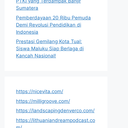
PTKI yang Terdampak Banjir
Sumatera
Pemberdayaan 20 Ribu Pemuda
Demi Revolusi Pendidikan di
Indonesia
Prestasi Gemilang Kota Tual:
Siswa Maluku Siap Berlaga di
Kancah Nasional!
https://nicevita.com/
https://milligroove.com/
https://landscapingdenverco.com/
https://lithuaniandreampodcast.co
m/