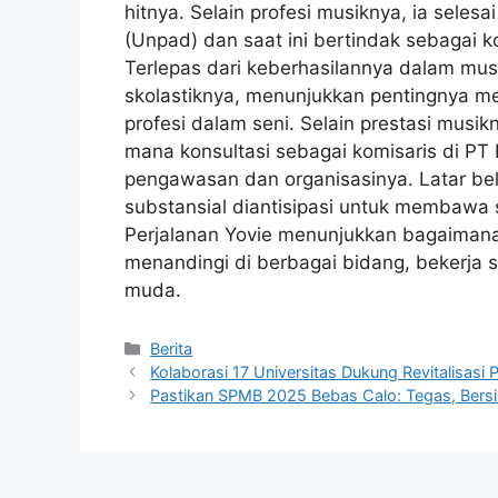
hitnya. Selain profesi musiknya, ia selesa
(Unpad) dan saat ini bertindak sebagai ko
Terlepas dari keberhasilannya dalam mus
skolastiknya, menunjukkan pentingnya m
profesi dalam seni. Selain prestasi musik
mana konsultasi sebagai komisaris di PT
pengawasan dan organisasinya. Latar be
substansial diantisipasi untuk membawa 
Perjalanan Yovie menunjukkan bagaimana 
menandingi di berbagai bidang, bekerja 
muda.
Kategori
Berita
Kolaborasi 17 Universitas Dukung Revitalisa
Pastikan SPMB 2025 Bebas Calo: Tegas, Bersi