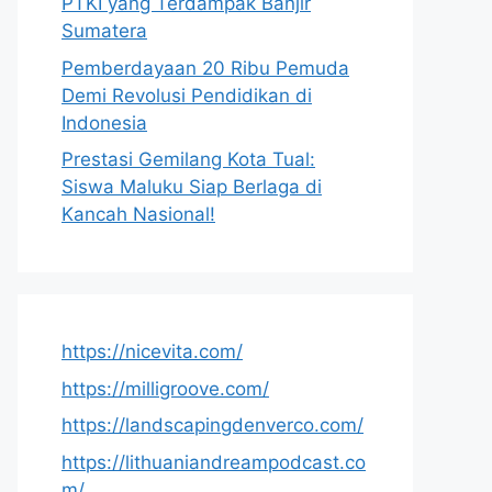
PTKI yang Terdampak Banjir
Sumatera
Pemberdayaan 20 Ribu Pemuda
Demi Revolusi Pendidikan di
Indonesia
Prestasi Gemilang Kota Tual:
Siswa Maluku Siap Berlaga di
Kancah Nasional!
https://nicevita.com/
https://milligroove.com/
https://landscapingdenverco.com/
https://lithuaniandreampodcast.co
m/