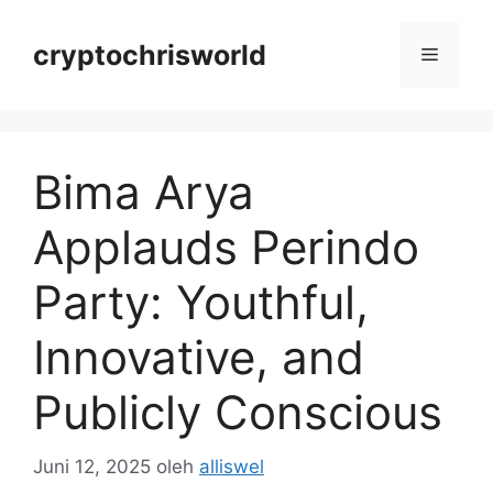
Langsung
ke
cryptochrisworld
Menu
isi
Bima Arya
Applauds Perindo
Party: Youthful,
Innovative, and
Publicly Conscious
Juni 12, 2025
oleh
alliswel