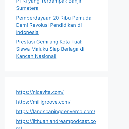
PTKI yang Terdampak Banjir
Sumatera
Pemberdayaan 20 Ribu Pemuda
Demi Revolusi Pendidikan di
Indonesia
Prestasi Gemilang Kota Tual:
Siswa Maluku Siap Berlaga di
Kancah Nasional!
https://nicevita.com/
https://milligroove.com/
https://landscapingdenverco.com/
https://lithuaniandreampodcast.co
m/