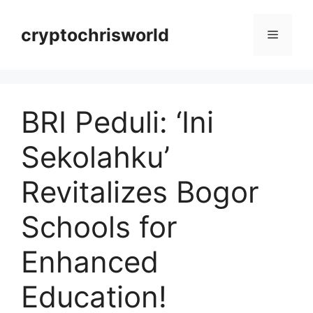
Langsung
ke
cryptochrisworld
Menu
isi
BRI Peduli: ‘Ini
Sekolahku’
Revitalizes Bogor
Schools for
Enhanced
Education!